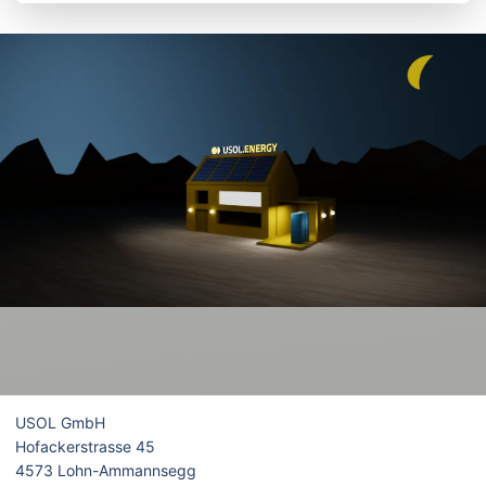
USOL GmbH
Hofackerstrasse 45
4573 Lohn-Ammannsegg